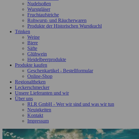
Nudelsoßen
Wurstgläser
Fruchtaufstriche
Rohwurst- und Räucherwaren
Produkte der Historischen Wurstkuchl
Trinken
Weine
Biere
Säfte
Glühwein
Heidelbeerprodukte
Produkte kaufen
Geschenkartikel - Bestellformular
Online-Shop
Regionaltheken
Leckerschmecker
Unsere Lieferanten und wir
Über uns
RLR GmbH - Wer wir sind und was wir tun
Neuigkeiten
Kontakt
Impressum