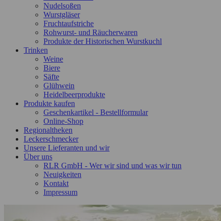
Nudelsoßen
Wurstgläser
Fruchtaufstriche
Rohwurst- und Räucherwaren
Produkte der Historischen Wurstkuchl
Trinken
Weine
Biere
Säfte
Glühwein
Heidelbeerprodukte
Produkte kaufen
Geschenkartikel - Bestellformular
Online-Shop
Regionaltheken
Leckerschmecker
Unsere Lieferanten und wir
Über uns
RLR GmbH - Wer wir sind und was wir tun
Neuigkeiten
Kontakt
Impressum