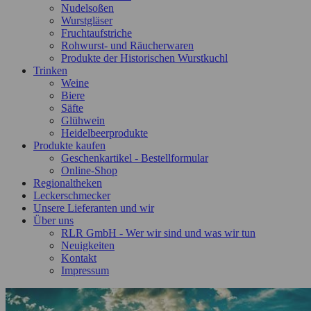
Nudelsoßen
Wurstgläser
Fruchtaufstriche
Rohwurst- und Räucherwaren
Produkte der Historischen Wurstkuchl
Trinken
Weine
Biere
Säfte
Glühwein
Heidelbeerprodukte
Produkte kaufen
Geschenkartikel - Bestellformular
Online-Shop
Regionaltheken
Leckerschmecker
Unsere Lieferanten und wir
Über uns
RLR GmbH - Wer wir sind und was wir tun
Neuigkeiten
Kontakt
Impressum