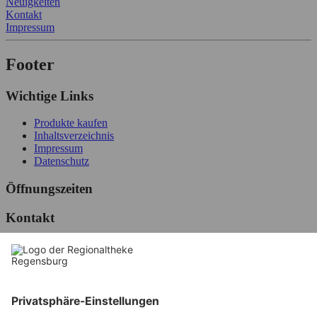
Neuigkeiten
Kontakt
Impressum
Footer
Wichtige Links
Produkte kaufen
Inhaltsverzeichnis
Impressum
Datenschutz
Öffnungszeiten
Kontakt
Bayernstraße 7
93128
Regenstauf
Adresse auf Karte anzeigen
Telefon:
09402 9485026
E-Mail:
regionalvermarktung@nimms-regional.de