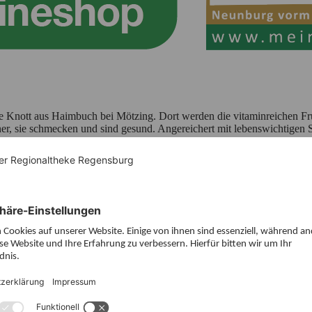
 Knott aus Haimbuch bei Mötzing. Dort werden die vitaminreichen Früc
er, sie schmecken und sind gesund. Angereichert mit lebenswichtigen S
zum selber Trinken als auch als Geschenk sehr beliebt.