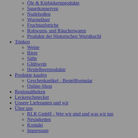
Öle & Kürbiskernprodukte
Sauerkonserven
Nudelsoßen
Wurstgläser
Fruchtaufstriche
Rohwurst- und Räucherwaren
Produkte der Historischen Wurstkuchl
Trinken
Weine
Biere
Säfte
Glühwein
Heidelbeerprodukte
Produkte kaufen
Geschenkartikel - Bestellformular
Online-Shop
Regionaltheken
Leckerschmecker
Unsere Lieferanten und wir
Über uns
RLR GmbH - Wer wir sind und was wir tun
Neuigkeiten
Kontakt
Impressum